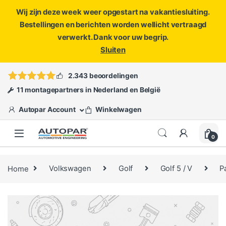
Wij zijn deze week weer opgestart na vakantiesluiting.
Bestellingen en berichten worden wellicht vertraagd
verwerkt. Dank voor uw begrip.
Sluiten
Skip to navigation
Skip to content
Vragen?
info@autopar.nl
of
open een ticket
2.343 beoordelingen
11 montagepartners in Nederland en België
Autopar Account
Winkelwagen
0
Home
Volkswagen
Golf
Golf 5 / V
P