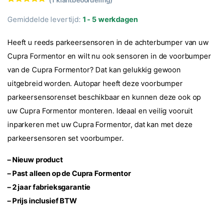
Waardering
1
5.00
op 5
Gemiddelde levertijd:
1 - 5 werkdagen
gebaseerd
op
klantbeoorde
Heeft u reeds parkeersensoren in de achterbumper van uw
ling
Cupra Formentor en wilt nu ook sensoren in de voorbumper
van de Cupra Formentor? Dat kan gelukkig gewoon
uitgebreid worden. Autopar heeft deze voorbumper
parkeersensorenset beschikbaar en kunnen deze ook op
uw Cupra Formentor monteren. Ideaal en veilig vooruit
inparkeren met uw Cupra Formentor, dat kan met deze
parkeersensoren set voorbumper.
– Nieuw product
– Past alleen op de Cupra Formentor
– 2 jaar fabrieksgarantie
– Prijs inclusief BTW