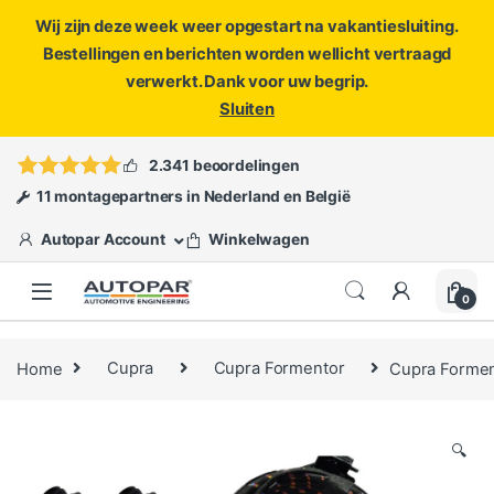
Wij zijn deze week weer opgestart na vakantiesluiting.
Bestellingen en berichten worden wellicht vertraagd
verwerkt. Dank voor uw begrip.
Sluiten
Skip to navigation
Skip to content
Vragen?
info@autopar.nl
of
open een ticket
2.341 beoordelingen
11 montagepartners in Nederland en België
Autopar Account
Winkelwagen
0
Home
Cupra
Cupra Formentor
Cupra Formen
🔍