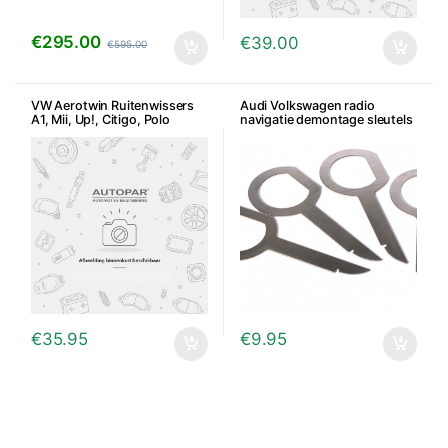
€
295.00
€
39.00
€
595.00
VW Aerotwin Ruitenwissers
Audi Volkswagen radio
A1, Mii, Up!, Citigo, Polo
navigatie demontage sleutels
€
35.95
€
9.95