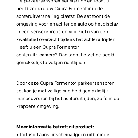
De parkeersensoren set
start op en toont u
beeld
zodra
u
uw Cupra Formentor
in
de
achteruitversnelling
plaatst. De set
toont
de
omgeving voor en achter
de auto
op het
display
in een sensorenroos en voorziet u van een
kwalitatief overzicht
tijdens het
achteruitrijden.
Heeft u een Cupra Formentor
achteruitrijcamera? Dan toont hetzelfde beeld
gemakkelijk te
volgen
richtlijnen.
Door deze Cupra Formentor
parkeersensoren
set kan je met veilige snelheid
gemakkelijk
m
anoeuvreren
bij het achteruitrijden,
zelfs
in
de
krappere omgeving
.
Meer informatie betreft dit product:
• Inclusief aansluitschema (geen uitbreidde