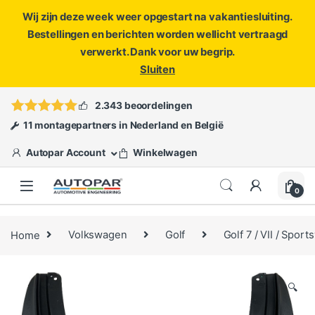
Wij zijn deze week weer opgestart na vakantiesluiting.
Bestellingen en berichten worden wellicht vertraagd
verwerkt. Dank voor uw begrip.
Sluiten
Skip to navigation
Skip to content
Vragen?
info@autopar.nl
of
open een ticket
2.343 beoordelingen
11 montagepartners in Nederland en België
Autopar Account
Winkelwagen
0
Home
Volkswagen
Golf
Golf 7 / VII / Sport
🔍