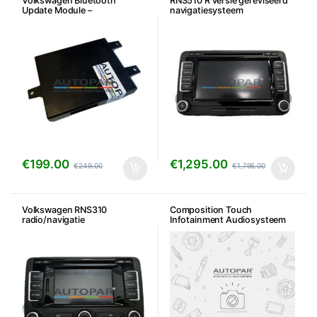
Volkswagen Bluetooth
RNS510 R versie gereviseerd
Update Module –
navigatiesysteem
iPhone/Android
€
199.00
€
1,295.00
€
249.00
€
1,795.00
Volkswagen RNS310
Composition Touch
radio/navigatie
Infotainment Audiosysteem