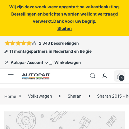
Wij zijn deze week weer opgestart na vakantiesluiting.
Bestellingen en berichten worden wellicht vertraagd
verwerkt. Dank voor uw begrip.
Sluiten
Skip to navigation
Skip to content
Vragen?
info@autopar.nl
of
open een ticket
2.343 beoordelingen
11 montagepartners in Nederland en België
Autopar Account
Winkelwagen
0
Home
Volkswagen
Sharan
Sharan 2015 - 