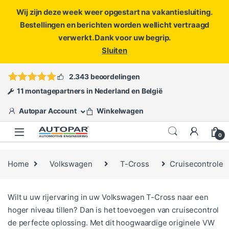
Wij zijn deze week weer opgestart na vakantiesluiting.
Bestellingen en berichten worden wellicht vertraagd
verwerkt. Dank voor uw begrip.
Sluiten
Skip to navigation
Skip to content
Vragen?
info@autopar.nl
of
open een ticket
2.343 beoordelingen
11 montagepartners in Nederland en België
Autopar Account
Winkelwagen
0
Home
Volkswagen
T-Cross
Cruisecontrole
Wilt u uw rijervaring in uw Volkswagen T-Cross naar een
hoger niveau tillen? Dan is het toevoegen van cruisecontrol
de perfecte oplossing. Met dit hoogwaardige originele VW