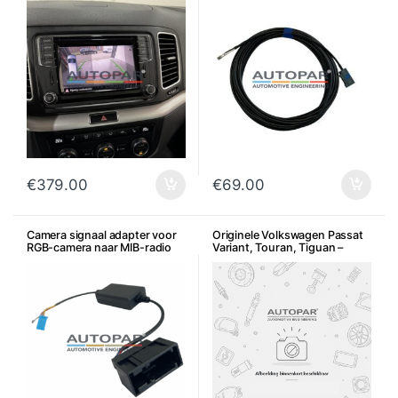
€
379.00
€
69.00
Camera signaal adapter voor
Originele Volkswagen Passat
RGB-camera naar MIB-radio
Variant, Touran, Tiguan –
(RNS naar MIB)
Achteruitrijcamera controller
+ camera 3C9907441 +
bedrading