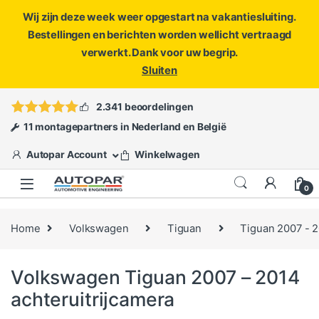
Wij zijn deze week weer opgestart na vakantiesluiting.
Bestellingen en berichten worden wellicht vertraagd
verwerkt. Dank voor uw begrip.
Sluiten
Skip to navigation
Skip to content
Vragen?
info@autopar.nl
of
open een ticket
2.341 beoordelingen
11 montagepartners in Nederland en België
Autopar Account
Winkelwagen
0
Home
Volkswagen
Tiguan
Tiguan 2007 - 
Volkswagen Tiguan 2007 – 2014
achteruitrijcamera