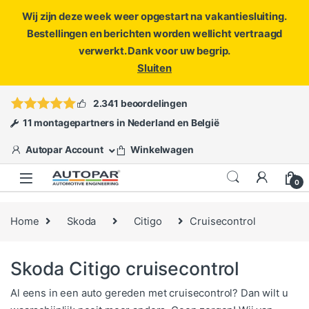
Wij zijn deze week weer opgestart na vakantiesluiting.
Bestellingen en berichten worden wellicht vertraagd
verwerkt. Dank voor uw begrip.
Sluiten
Skip to navigation
Skip to content
Vragen?
info@autopar.nl
of
open een ticket
2.341 beoordelingen
11 montagepartners in Nederland en België
Autopar Account
Winkelwagen
0
Home
Skoda
Citigo
Cruisecontrol
Skoda Citigo cruisecontrol
Al eens in een auto gereden met cruisecontrol? Dan wilt u