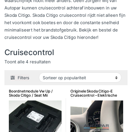
waarschijnlijk nooit meer anders. Geen zorgen! Wij van
Autopar kunnen cruisecontrol achteraf inbouwen in uw
Skoda Citigo. Skoda Citigo cruisecontrol rijdt niet alleen fijn
het voorkomt ook boetes en door de constante snelheid
minimaliseert het brandstofgebruik. Bekijk en bestel de
cruisecontrol voor uw Skoda Citigo hieronder!
Cruisecontrol
Gesorteerd op populariteit
Toont alle 4 resultaten
Filters
Boordnetmodule Vw Up /
Originele Skoda Citigo-E
Skoda Citigo / Seat Mii
Cruisecontrol – Elektrische
1S0937087D
Skoda Citigo