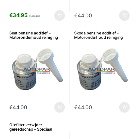
€
34.95
€
44.00
€
49.00
Seat benzine additief –
Skoda benzine additief –
Motoronderhoud reiniging
Motoronderhoud reiniging
€
44.00
€
44.00
Oliefilter verwijder
gereedschap – Speciaal
gereedschap Oliefilter