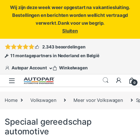
Wij zijn deze week weer opgestart na vakantiesluiting.
Bestellingen en berichten worden wellicht vertraagd
verwerkt. Dank voor uw begrip.
Sluiten
Skip to navigation
Skip to content
Vragen?
info@autopar.nl
of
open een ticket
2.343 beoordelingen
11 montagepartners in Nederland en België
Autopar Account
Winkelwagen
0
Home
Volkswagen
Meer voor Volkswagen
S
Speciaal gereedschap
automotive