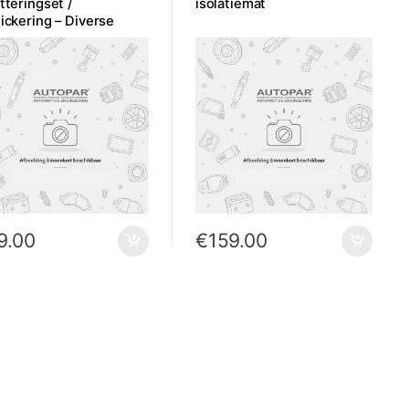
tteringset /
isolatiemat
ickering – Diverse
oeringen
9.00
€
159.00