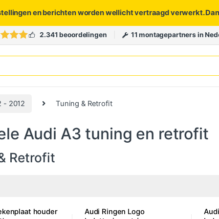
stellingen en berichten worden wellicht vertraagd verwerkt. Da
2.341 beoordelingen
11 montagepartners in Ned
 - 2012
Tuning & Retrofit
ele Audi A3 tuning en retrofit
& Retrofit
ekenplaat houder
Audi Ringen Logo
Audi