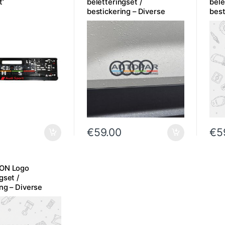
t’
beletteringset /
bele
bestickering – Diverse
best
kleuren
uitv
€
59.00
€
5
RON Logo
gset /
ng – Diverse