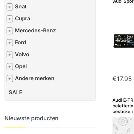
‘Audi Spor
Seat
+
Cupra
+
Mercedes-Benz
+
Ford
+
Volvo
+
Opel
+
€
17.95
Andere merken
+
SALE
Audi E-T
beletterin
bestickeri
kleuren
Nieuwste producten