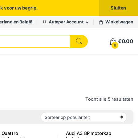
nk voor uw begrip.
Sluiten
erland en België
Autopar Account
Winkelwagen
€
0.00
0
Ge
Toont alle 5 resultaten
 Quattro
Audi A3 8P motorkap