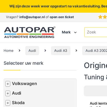
Wij zijn deze week weer opgestart na vakantiesluiting. Be
Skip to navigation
Skip to content
Vragen?
info@autopar.nl
of
open een ticket
Search for:
Merk
Home
Audi
Audi A3
Audi A3 2002
Selecteer uw merk
Origin
Tuning 
Volkswagen
+
Audi
+
Skoda
+
Audi kent