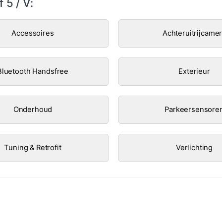
 5 / V:
Accessoires
Achteruitrijcame
Bluetooth Handsfree
Exterieur
Onderhoud
Parkeersensore
Tuning & Retrofit
Verlichting