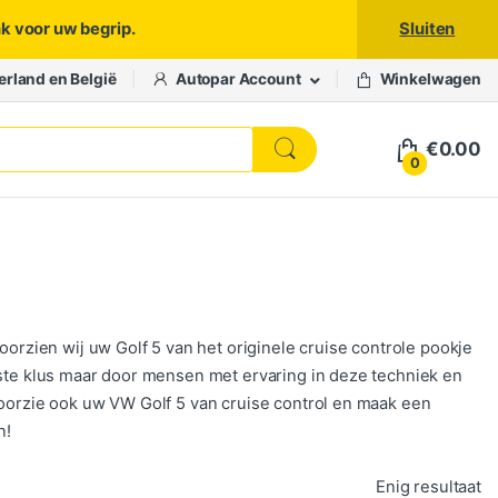
nk voor uw begrip.
Sluiten
erland en België
Autopar Account
Winkelwagen
€
0.00
0
oorzien wij uw Golf 5 van het originele cruise controle pookje
kste klus maar door mensen met ervaring in deze techniek en
Voorzie ook uw VW Golf 5 van cruise control en maak een
n!
Enig resultaat