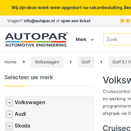
Wij zijn deze week weer opgestart na vakantiesluiting. Be
Skip to navigation
Skip to content
Vragen?
info@autopar.nl
of
open een ticket
Search for:
Merk
Home
Volkswagen
Golf
Golf 5 / V
Selecteer uw merk
Volksw
Cruisecontrol 
en werking. I
Volkswagen
+
programmering
afspraak via 
Audi
+
Skoda
+
Cruisec