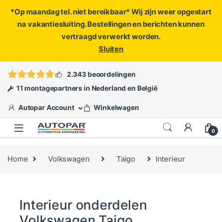
*Op maandag tel. niet bereikbaar* Wij zijn weer opgestart
na vakantiesluiting. Bestellingen en berichten kunnen
vertraagd verwerkt worden.
Sluiten
Skip to navigation
Skip to content
Vragen?
info@autopar.nl
of
open een ticket
2.343 beoordelingen
11 montagepartners in Nederland en België
Autopar Account
Winkelwagen
0
Home
Volkswagen
Taigo
Interieur
Interieur onderdelen
Volkswagen Taigo