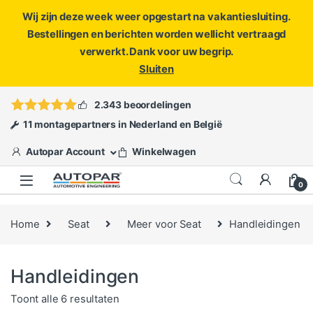
Wij zijn deze week weer opgestart na vakantiesluiting.
Bestellingen en berichten worden wellicht vertraagd
verwerkt. Dank voor uw begrip.
Sluiten
Skip to navigation
Skip to content
Vragen?
info@autopar.nl
of
open een ticket
2.343 beoordelingen
11 montagepartners in Nederland en België
Autopar Account
Winkelwagen
0
Home
Seat
Meer voor Seat
Handleidingen
Handleidingen
Gesorteerd op populariteit
Toont alle 6 resultaten