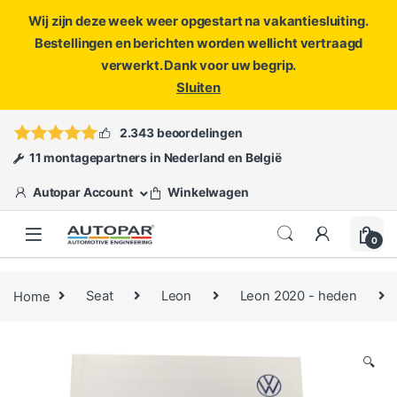
Wij zijn deze week weer opgestart na vakantiesluiting.
Bestellingen en berichten worden wellicht vertraagd
verwerkt. Dank voor uw begrip.
Sluiten
Skip to navigation
Skip to content
Vragen?
info@autopar.nl
of
open een ticket
2.343 beoordelingen
11 montagepartners in Nederland en België
Autopar Account
Winkelwagen
0
Home
Seat
Leon
Leon 2020 - heden
🔍