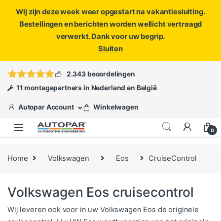
Wij zijn deze week weer opgestart na vakantiesluiting.
Bestellingen en berichten worden wellicht vertraagd
verwerkt. Dank voor uw begrip.
Sluiten
Skip to navigation
Skip to content
Vragen?
info@autopar.nl
of
open een ticket
2.343 beoordelingen
11 montagepartners in Nederland en België
Autopar Account
Winkelwagen
0
Home
Volkswagen
Eos
CruiseControl
Volkswagen Eos cruisecontrol
Wij leveren ook voor in uw Volkswagen Eos de originele