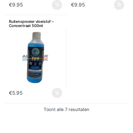
€
9.95
€
9.95
Ruitensproeier vloeistof –
Concentraat 500ml
€
5.95
Gesorteerd op popula
Toont alle 7 resultaten