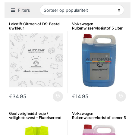
Filters
Lakstift Citroen of DS: Bestel
Volkswagen
uw kleur
Ruitenwisservloeistof 5 Liter
€
34.95
€
14.95
Geel veiligheidshesje /
Volkswagen
veiligheidsvest – Fluoriserend
Ruitenwisservloeistof zomer 5
Liter