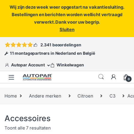
Wij zijn deze week weer opgestart na vakantiesluiting.
Bestellingen en berichten worden wellicht vertraagd
verwerkt. Dank voor uw begrip.
Sluiten
Skip to navigation
Skip to content
Vragen?
info@autopar.nl
of
open een ticket
2.341 beoordelingen
11 montagepartners in Nederland en België
Autopar Account
Winkelwagen
0
Home
Andere merken
Citroen
C3
Ac
Accessoires
Gesorteerd op populariteit
Toont alle 7 resultaten