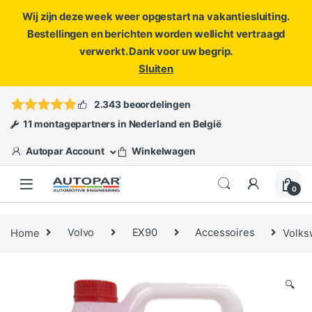
Wij zijn deze week weer opgestart na vakantiesluiting.
Bestellingen en berichten worden wellicht vertraagd
verwerkt. Dank voor uw begrip.
Sluiten
Skip to navigation
Skip to content
Vragen?
info@autopar.nl
of
open een ticket
2.343 beoordelingen
11 montagepartners in Nederland en België
Autopar Account
Winkelwagen
0
Home
Volvo
EX90
Accessoires
Volks
🔍