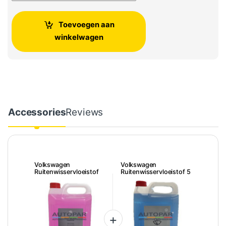
Toevoegen aan
winkelwagen
Accessories
Reviews
Volkswagen
Volkswagen
Ruitenwisservloeistof
Ruitenwisservloeistof 5
zomer 5 Liter
Liter