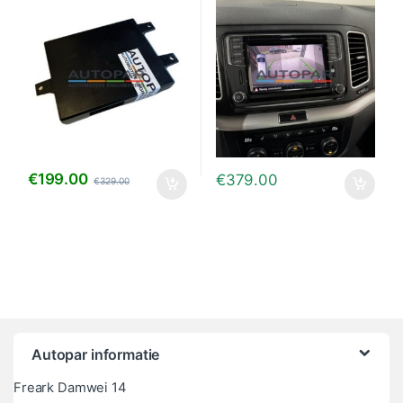
7P6/5K0
€
199.00
€
379.00
€
329.00
Autopar informatie
Freark Damwei 14