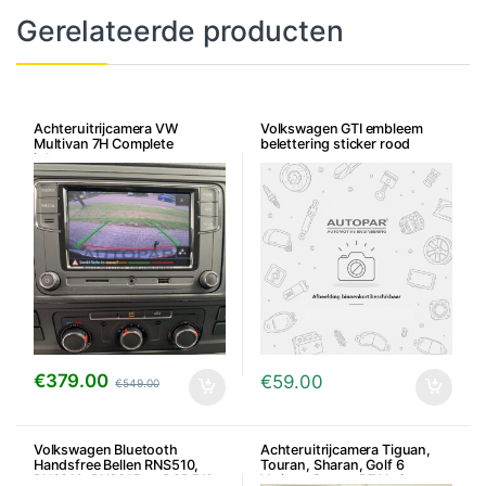
Gerelateerde producten
Achteruitrijcamera VW
Volkswagen GTI embleem
Multivan 7H Complete
belettering sticker rood
inbouwset
€
379.00
€
59.00
€
549.00
Volkswagen Bluetooth
Achteruitrijcamera Tiguan,
Handsfree Bellen RNS510,
Touran, Sharan, Golf 6
RNS310, RNS315 en RCD510 –
Variant, Passat B7 Variant