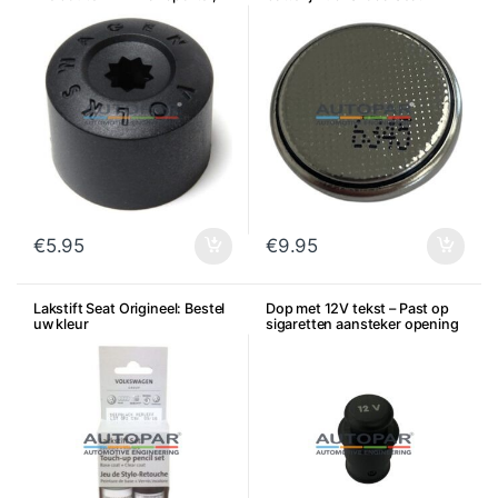
Amarok, Touareg, per stuk
€
5.95
€
9.95
Lakstift Seat Origineel: Bestel
Dop met 12V tekst – Past op
uw kleur
sigaretten aansteker opening