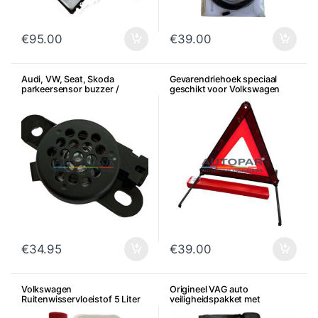
€
95.00
€
39.00
Audi, VW, Seat, Skoda
Gevarendriehoek speciaal
parkeersensor buzzer /
geschikt voor Volkswagen
zoemer
Audi Seat Skoda
€
34.95
€
39.00
Volkswagen
Origineel VAG auto
Ruitenwisservloeistof 5 Liter
veiligheidspakket met
originele accessoires