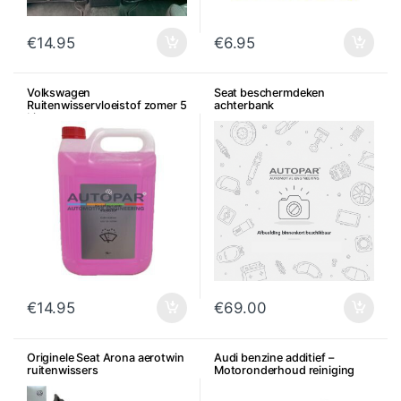
€
14.95
€
6.95
Volkswagen
Seat beschermdeken
Ruitenwisservloeistof zomer 5
achterbank
Liter
€
14.95
€
69.00
Originele Seat Arona aerotwin
Audi benzine additief –
ruitenwissers
Motoronderhoud reiniging