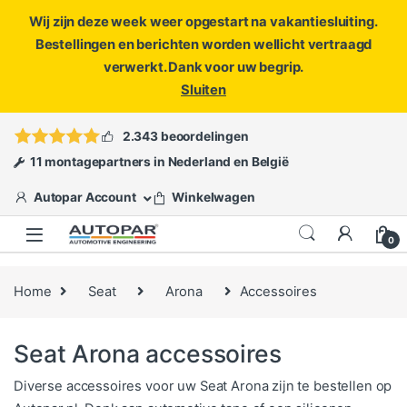
Wij zijn deze week weer opgestart na vakantiesluiting.
Bestellingen en berichten worden wellicht vertraagd
verwerkt. Dank voor uw begrip.
Sluiten
Skip to navigation
Skip to content
Vragen?
info@autopar.nl
of
open een ticket
2.343 beoordelingen
11 montagepartners in Nederland en België
Autopar Account
Winkelwagen
0
Home
Seat
Arona
Accessoires
Seat Arona accessoires
Diverse accessoires voor uw Seat Arona zijn te bestellen op