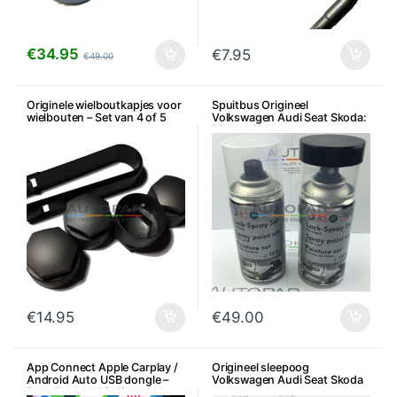
€
34.95
€
7.95
€
49.00
Originele wielboutkapjes voor
Spuitbus Origineel
wielbouten – Set van 4 of 5
Volkswagen Audi Seat Skoda:
Diverse kleuren
€
14.95
€
49.00
App Connect Apple Carplay /
Origineel sleepoog
Android Auto USB dongle –
Volkswagen Audi Seat Skoda
Draadloze verbinding