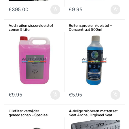
€
395.00
€
9.95
Audi ruitenwisservloeistof
Ruitensproeier vloeistof –
zomer 5 Liter
Concentraat 500ml
€
9.95
€
5.95
Oliefilter verwijder
4-delige rubberen mattenset
gereedschap – Speciaal
Seat Arona, Orgineel Seat
gereedschap Oliefilter