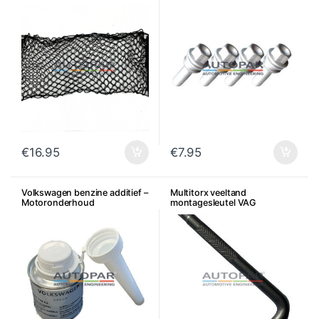
– Per stuk
€
16.95
€
7.95
Volkswagen benzine additief –
Multitorx veeltand
Motoronderhoud
montagesleutel VAG
achterklepslot