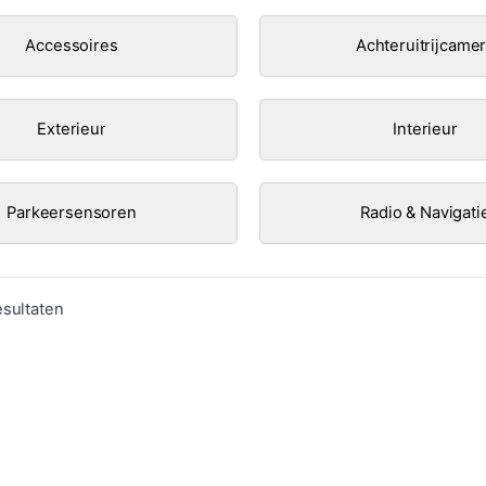
Accessoires
Achteruitrijcame
Exterieur
Interieur
Parkeersensoren
Radio & Navigati
Gesorteerd op populariteit
esultaten