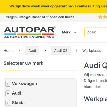
Wij zijn deze week weer opgestart na vakantiesluiting. Be
Skip to navigation
Skip to content
Vragen?
info@autopar.nl
of
open een ticket
Search for:
Merk
Home
Audi
Audi Q2
Werkplaats
Selecteer uw merk
Audi 
Wij van Autop
Dräger brandb
Volkswagen
+
hieronder!
Audi
+
Werkpl
Skoda
+