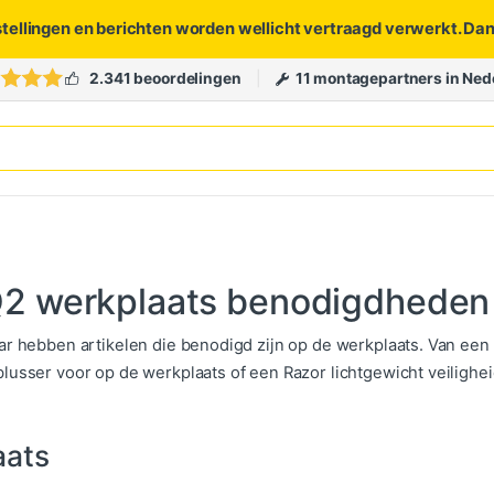
stellingen en berichten worden wellicht vertraagd verwerkt. Da
2.341 beoordelingen
11 montagepartners in Ned
Q2 werkplaats benodigdheden
ar hebben artikelen die benodigd zijn op de werkplaats. Van ee
lusser voor op de werkplaats of een Razor lichtgewicht veiligheid
aats