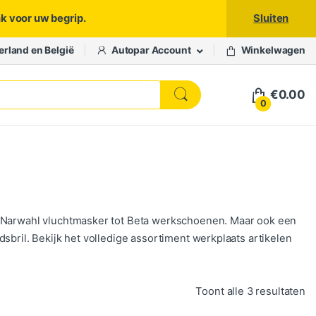
nk voor uw begrip.
Sluiten
erland en België
Autopar Account
Winkelwagen
€
0.00
0
n Narwahl vluchtmasker tot Beta werkschoenen. Maar ook een
sbril. Bekijk het volledige assortiment werkplaats artikelen
Ge
Toont alle 3 resultaten