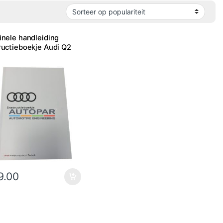
inele handleiding
ructieboekje Audi Q2
9.00