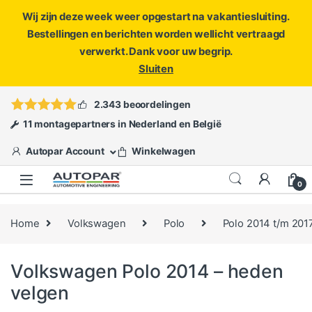
Wij zijn deze week weer opgestart na vakantiesluiting.
Bestellingen en berichten worden wellicht vertraagd
verwerkt. Dank voor uw begrip.
Sluiten
Skip to navigation
Skip to content
Vragen?
info@autopar.nl
of
open een ticket
2.343 beoordelingen
11 montagepartners in Nederland en België
Autopar Account
Winkelwagen
0
Home
Volkswagen
Polo
Polo 2014 t/m 201
Volkswagen Polo 2014 – heden
velgen