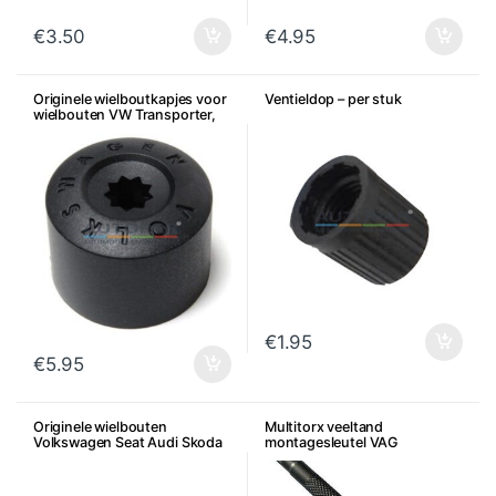
€
3.50
€
4.95
Originele wielboutkapjes voor
Ventieldop – per stuk
wielbouten VW Transporter,
Amarok, Touareg, per stuk
€
1.95
€
5.95
Originele wielbouten
Multitorx veeltand
Volkswagen Seat Audi Skoda
montagesleutel VAG
– Per stuk
achterklepslot