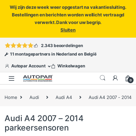
Wij zijn deze week weer opgestart na vakantiesluiting.
Bestellingen en berichten worden wellicht vertraagd
verwerkt. Dank voor uw begrip.
Sluiten
Skip to navigation
Skip to content
Vragen?
info@autopar.nl
of
open een ticket
2.343 beoordelingen
11 montagepartners in Nederland en België
Autopar Account
Winkelwagen
0
Home
Audi
Audi A4
Audi A4 2007 - 2014
Audi A4 2007 – 2014
parkeersensoren