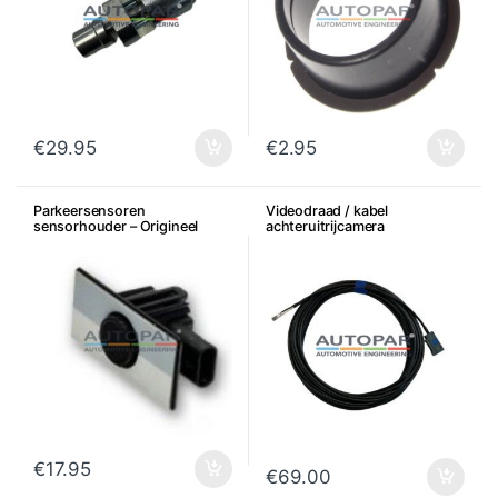
€
29.95
€
2.95
Parkeersensoren
Videodraad / kabel
sensorhouder – Origineel
achteruitrijcamera
OEM VW AUDI SEAT SKODA
Volkswagen Audi Seat Skoda
€
17.95
€
69.00