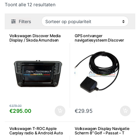
Gesorteerd op populariteit
Toont alle 12 resultaten
Filters
Volkswagen Discover Media
GPS ontvanger
Display / Skoda Amundsen
navigatiesysteem Discover
Display reparatie
Media of Discover Pro
€
379.00
€
295.00
€
29.95
Volkswagen T-ROC Apple
Volkswagen Display Navigatie
Carplay radio & Android Auto
Scherm 8″ Golf – Passat – T
Roc – Tiguan etc.