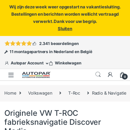
Wij zijn deze week weer opgestart na vakantiesluiting.
Bestellingen en berichten worden wellicht vertraagd
verwerkt. Dank voor uw begrip.
Sluiten
Skip to navigation
Skip to content
Vragen?
info@autopar.nl
of
open een ticket
2.341 beoordelingen
11 montagepartners in Nederland en België
Autopar Account
Winkelwagen
0
Home
Volkswagen
T-Roc
Radio & Navigatie
Originele VW T-ROC
fabrieksnavigatie Discover