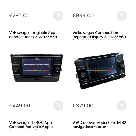
€
295.00
€
999.00
Volkswagen originele App
Volkswagen Composition
connect radio 3CN035869
Reparatie Display 3G0035869
/ 3CN035869 / 7C0035869
€
449.00
€
379.00
Volkswagen T-ROC App
VW Discover Media / Pro MIB2
Connect Activatie Apple
navigatiecomputer
Carplay Android Auto