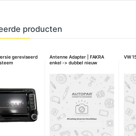
eerde producten
ersie gereviseerd
Antenne Adapter | FAKRA
VW 15
ysteem
enkel -> dubbel nieuw