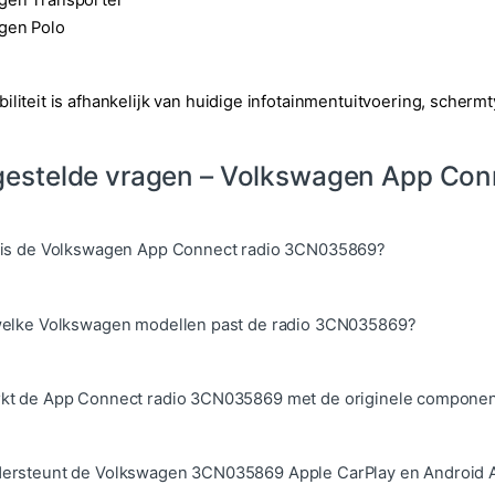
gen Polo
iliteit is afhankelijk van huidige infotainmentuitvoering, scher
gestelde vragen – Volkswagen App Co
t is de Volkswagen App Connect radio 3CN035869?
 welke Volkswagen modellen past de radio 3CN035869?
rkt de App Connect radio 3CN035869 met de originele compone
dersteunt de Volkswagen 3CN035869 Apple CarPlay en Android 