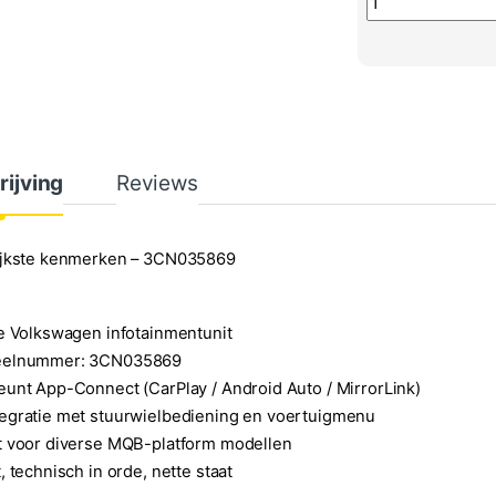
rijving
Reviews
ijkste kenmerken – 3CN035869
e Volkswagen infotainmentunit
eelnummer: 3CN035869
unt App-Connect (CarPlay / Android Auto / MirrorLink)
egratie met stuurwielbediening en voertuigmenu
t voor diverse MQB-platform modellen
, technisch in orde, nette staat