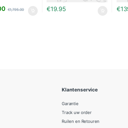
00
€
19.95
€
13
€
1,795.00
Klantenservice
Garantie
Track uw order
Ruilen en Retouren