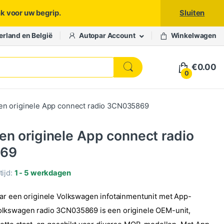
nk voor uw begrip.
Sluiten
erland en België
Autopar Account
Winkelwagen
€
0.00
0
n originele App connect radio 3CN035869
n originele App connect radio
69
ijd:
1 - 5 werkdagen
ar een originele Volkswagen infotainmentunit met App-
lkswagen radio 3CN035869 is een originele OEM-unit,