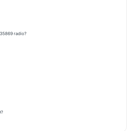
035869 radio?
9?