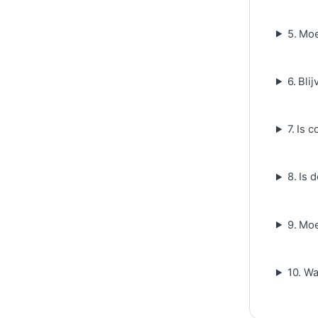
5. Mo
6. Bli
7. Is
8. Is
9. Mo
10. W