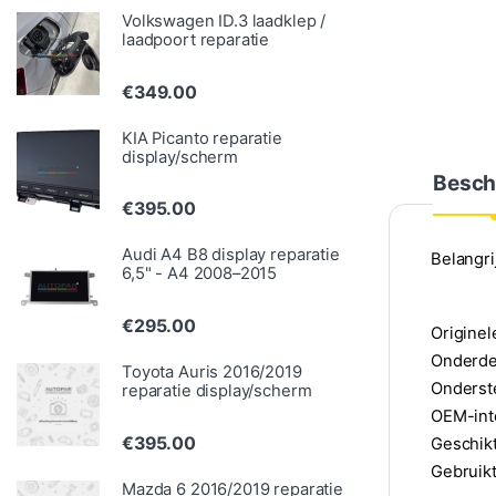
Volkswagen ID.3 laadklep /
laadpoort reparatie
€
349.00
KIA Picanto reparatie
display/scherm
Besch
€
395.00
Audi A4 B8 display reparatie
Belangr
6,5" - A4 2008–2015
€
295.00
Originel
Onderd
Toyota Auris 2016/2019
Onderste
reparatie display/scherm
OEM-int
€
395.00
Geschik
Gebruikt
Mazda 6 2016/2019 reparatie