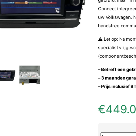
gebruikt maar in 
Connect integreer
uw Volkswagen. Na
handsfree communi
⚠️ Let op: Na mon
specialist vrijge
(componentbescher
– Betreft een gebr
– 3 maanden gara
– Prijs inclusief 
€
449.
Volkswagen orig