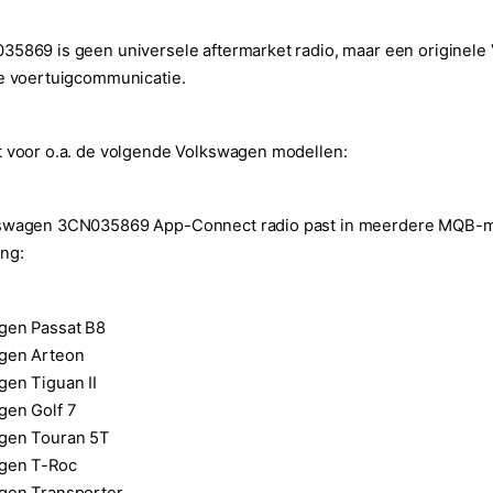
5869 is geen universele aftermarket radio, maar een originele 
e voertuigcommunicatie.
 voor o.a. de volgende Volkswagen modellen:
swagen 3CN035869 App-Connect radio past in meerdere MQB-mode
ng:
gen Passat B8
gen Arteon
en Tiguan II
gen Golf 7
gen Touran 5T
gen T-Roc
gen Transporter