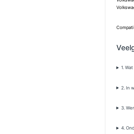
Volkswa
Compatib
Veel
1. Wa
2. In
3. We
4. On