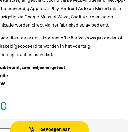
nette staat, en geschikt voor diverse MQB-modellen. Met App-
t u eenvoudig Apple CarPlay, Android Auto en MirrorLink in
vigatie via Google Maps of Waze, Spotify streaming en
catie worden direct via het fabrieksdisplay bediend.
tage dient deze unit door een officiële Volkswagen dealer of
schakeld/gecodeerd te worden in het voertuig
ming + online activatie).
uikte unit, zeer netjes en getest
ntie
BTW
00
Toevoegen aan
inele App connect radio 3CN035869 aantal