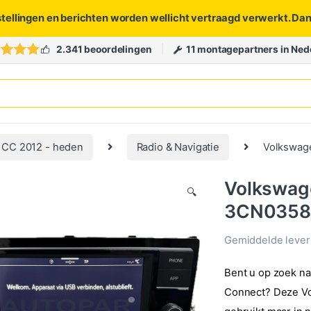
stellingen en berichten worden wellicht vertraagd verwerkt. Da
2.341 beoordelingen
11 montagepartners in Ned
 CC 2012 - heden
Radio & Navigatie
Volkswage
Volkswage
🔍
3CN0358
Gemiddelde levert
Bent u op zoek na
Connect? Deze Vo