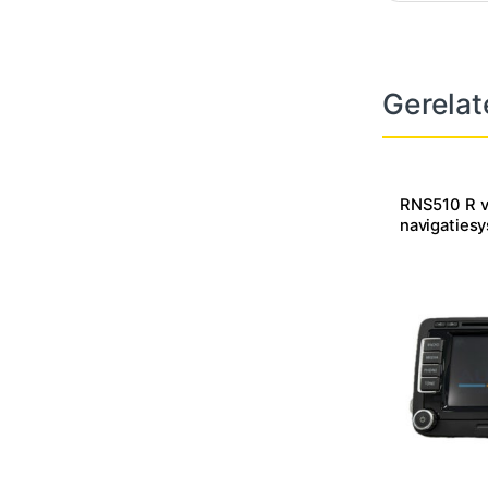
Gerelat
RNS510 R v
navigaties