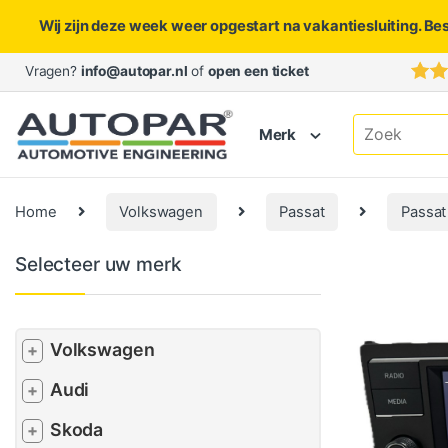
Wij zijn deze week weer opgestart na vakantiesluiting. Be
Skip to navigation
Skip to content
Vragen?
info@autopar.nl
of
open een ticket
Search for:
Merk
Home
Volkswagen
Passat
Passat
Selecteer uw merk
Volkswagen
+
Audi
+
Skoda
+