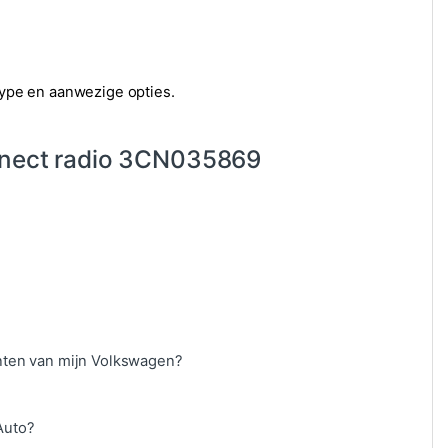
mtype en aanwezige opties.
nnect radio 3CN035869
nten van mijn Volkswagen?
Auto?