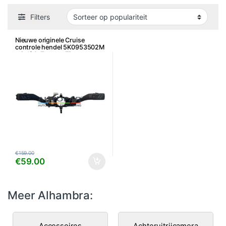
Filters
Nieuwe originele Cruise
controle hendel 5K0953502M
– Golf 6, Touran, Tiguan,
Caddy, Leon, Octavia e.a.
€
159.00
€
59.00
Meer Alhambra:
Accessoires
Achteruitrijcamera