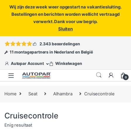
Wij zijn deze week weer opgestart na vakantiesluiting.
Bestellingen en berichten worden wellicht vertraagd
verwerkt. Dank voor uw begrip.
Sluiten
Skip to navigation
Skip to content
Vragen?
info@autopar.nl
of
open een ticket
2.343 beoordelingen
11 montagepartners in Nederland en België
Autopar Account
Winkelwagen
0
Home
Seat
Alhambra
Cruisecontrole
Cruisecontrole
Enig resultaat