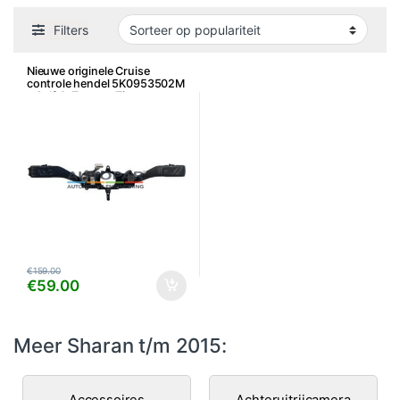
Filters
Nieuwe originele Cruise
controle hendel 5K0953502M
– Golf 6, Touran, Tiguan,
Caddy, Leon, Octavia e.a.
€
159.00
€
59.00
Meer Sharan t/m 2015:
Accessoires
Achteruitrijcamera