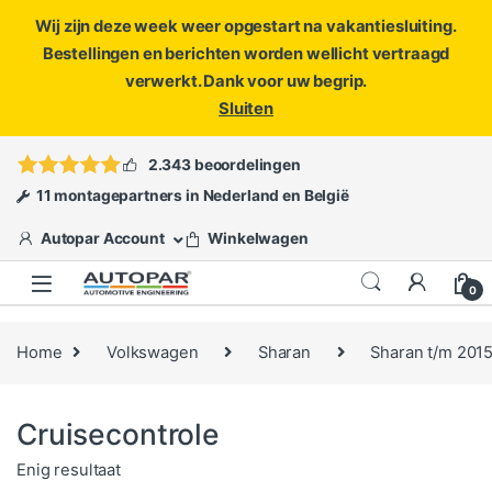
Wij zijn deze week weer opgestart na vakantiesluiting.
Bestellingen en berichten worden wellicht vertraagd
verwerkt. Dank voor uw begrip.
Sluiten
Skip to navigation
Skip to content
Vragen?
info@autopar.nl
of
open een ticket
2.343 beoordelingen
11 montagepartners in Nederland en België
Autopar Account
Winkelwagen
0
Home
Volkswagen
Sharan
Sharan t/m 201
Cruisecontrole
Enig resultaat