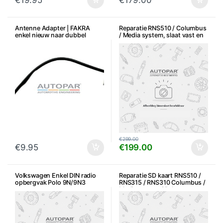
€
19.95
€
179.00
Antenne Adapter | FAKRA
Reparatie RNS510 / Columbus
enkel nieuw naar dubbel
/ Media system, slaat vast en
nieuw
enkel taal Duits
€
299.00
€
9.95
€
199.00
Volkswagen Enkel DIN radio
Reparatie SD kaart RNS510 /
opbergvak Polo 9N/9N3
RNS315 / RNS310 Columbus /
Media system SD-kaart
problemen