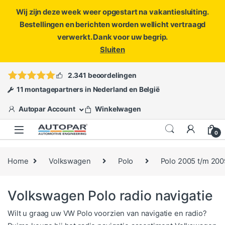
Wij zijn deze week weer opgestart na vakantiesluiting.
Bestellingen en berichten worden wellicht vertraagd
verwerkt. Dank voor uw begrip.
Sluiten
Skip to navigation
Skip to content
Vragen?
info@autopar.nl
of
open een ticket
2.341 beoordelingen
11 montagepartners in Nederland en België
Autopar Account
Winkelwagen
0
Home
Volkswagen
Polo
Polo 2005 t/m 200
Volkswagen Polo radio navigatie
Wilt u graag uw VW Polo voorzien van navigatie en radio?