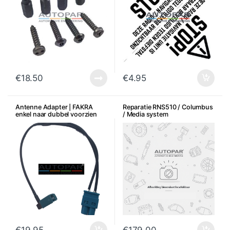
€
18.50
€
4.95
Antenne Adapter | FAKRA
Reparatie RNS510 / Columbus
enkel naar dubbel voorzien
/ Media system
van 2 draden
opstartproblemen