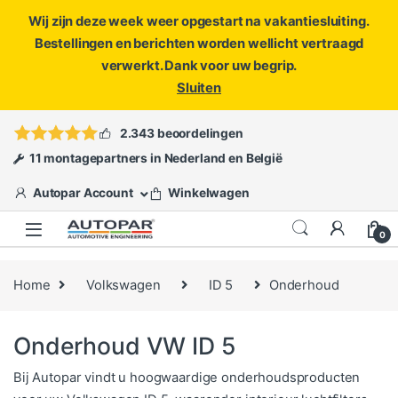
Wij zijn deze week weer opgestart na vakantiesluiting.
Bestellingen en berichten worden wellicht vertraagd
verwerkt. Dank voor uw begrip.
Sluiten
Skip to navigation
Skip to content
Vragen?
info@autopar.nl
of
open een ticket
2.343 beoordelingen
11 montagepartners in Nederland en België
Autopar Account
Winkelwagen
0
Home
Volkswagen
ID 5
Onderhoud
Onderhoud VW ID 5
Bij Autopar vindt u hoogwaardige onderhoudsproducten