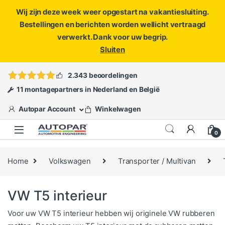
Wij zijn deze week weer opgestart na vakantiesluiting.
Bestellingen en berichten worden wellicht vertraagd
verwerkt. Dank voor uw begrip.
Sluiten
Skip to navigation
Skip to content
Vragen?
info@autopar.nl
of
open een ticket
2.343 beoordelingen
11 montagepartners in Nederland en België
Autopar Account
Winkelwagen
0
Home
Volkswagen
Transporter / Multivan
VW T5 interieur
Voor uw VW T5 interieur hebben wij originele VW rubberen