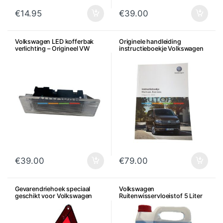
€
14.95
€
39.00
Volkswagen LED kofferbak
Originele handleiding
verlichting – Origineel VW
instructieboekje Volkswagen
T5 / T5.1 / T6 of T6.1
€
39.00
€
79.00
Gevarendriehoek speciaal
Volkswagen
geschikt voor Volkswagen
Ruitenwisservloeistof 5 Liter
Audi Seat Skoda