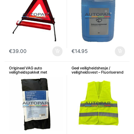
€
39.00
€
14.95
Origineel VAG auto
Geel veiligheidshesje /
veiligheidspakket met
veiligheidsvest – Fluoriserend
originele accessoires