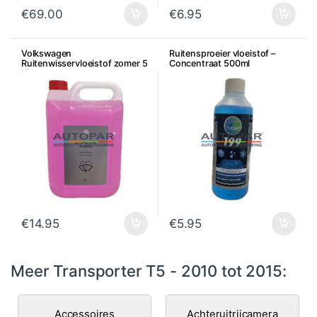
€
69.00
€
6.95
Volkswagen
Ruitensproeier vloeistof –
Ruitenwisservloeistof zomer 5
Concentraat 500ml
Liter
€
14.95
€
5.95
Meer Transporter T5 - 2010 tot 2015:
Accessoires
Achteruitrijcamera