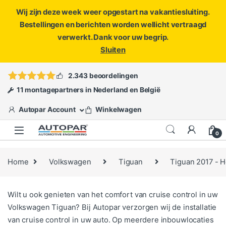
Wij zijn deze week weer opgestart na vakantiesluiting.
Bestellingen en berichten worden wellicht vertraagd
verwerkt. Dank voor uw begrip.
Sluiten
Skip to navigation
Skip to content
Vragen?
info@autopar.nl
of
open een ticket
2.343 beoordelingen
11 montagepartners in Nederland en België
Autopar Account
Winkelwagen
0
Home
Volkswagen
Tiguan
Tiguan 2017 - 
Wilt u ook genieten van het comfort van cruise control in uw
Volkswagen Tiguan? Bij Autopar verzorgen wij de installatie
van cruise control in uw auto. Op meerdere inbouwlocaties