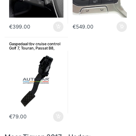
€
399.00
€
549.00
Gaspedaal tbv cruise control
Golf 7, Touran, Passat B8,
Sportsvan, etc
€
79.00