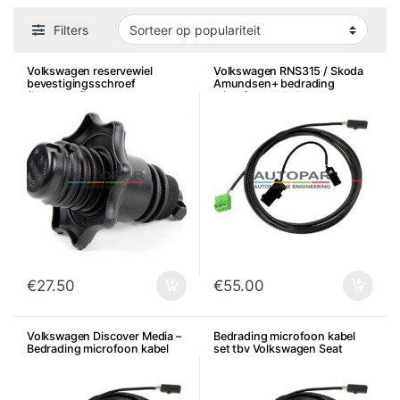
Filters
Volkswagen reservewiel
Volkswagen RNS315 / Skoda
bevestigingsschroef
Amundsen+ bedrading
(kunststof)
microfoon kabel set
€
27.50
€
55.00
Volkswagen Discover Media –
Bedrading microfoon kabel
Bedrading microfoon kabel
set tbv Volkswagen Seat
set
Skoda Audi