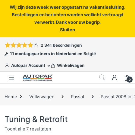
Wij zijn deze week weer opgestart na vakantiesluiting.
Bestellingen en berichten worden wellicht vertraagd
verwerkt. Dank voor uw begrip.
Sluiten
Skip to navigation
Skip to content
Vragen?
info@autopar.nl
of
open een ticket
2.341 beoordelingen
11 montagepartners in Nederland en België
Autopar Account
Winkelwagen
0
Home
Volkswagen
Passat
Passat 2008 tot
Tuning & Retrofit
Gesorteerd op populariteit
Toont alle 7 resultaten