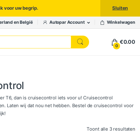
nk voor uw begrip.
Sluiten
erland en België
Autopar Account
Winkelwagen
€
0.00
0
ntrol
 T6, dan is cruisecontrol iets voor u! Cruisecontrol
en. Laten wij dat nou net hebben. Bestel de cruisecontrol voor
jk!
Ge
Toont alle 3 resultaten