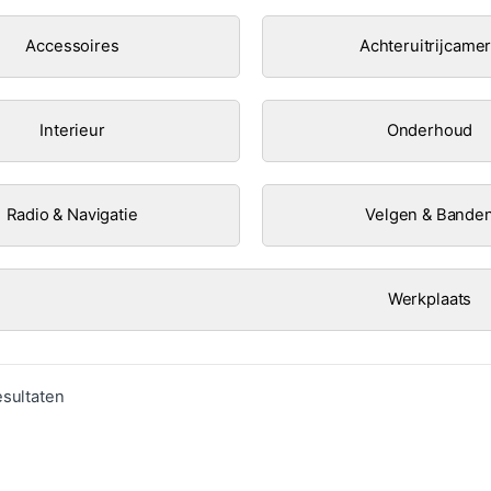
Accessoires
Achteruitrijcame
Interieur
Onderhoud
Radio & Navigatie
Velgen & Bande
Werkplaats
Gesorteerd op populariteit
esultaten