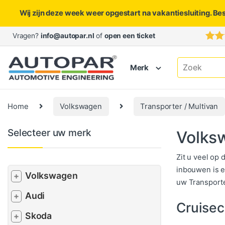
Wij zijn deze week weer opgestart na vakantiesluiting. Be
Skip to navigation
Skip to content
Vragen?
info@autopar.nl
of
open een ticket
Search for:
Merk
Home
Volkswagen
Transporter / Multivan
Selecteer uw merk
Volksw
Zit u veel op
inbouwen is e
Volkswagen
+
uw Transporte
Audi
+
Cruisec
Skoda
+