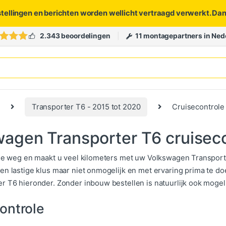
stellingen en berichten worden wellicht vertraagd verwerkt. Da
2.343 beoordelingen
11 montagepartners in Ned
Transporter T6 - 2015 tot 2020
Cruisecontrole
agen Transporter T6 cruiseco
 de weg en maakt u veel kilometers met uw Volkswagen Transporter
en lastige klus maar niet onmogelijk en met ervaring prima te do
r T6 hieronder. Zonder inbouw bestellen is natuurlijk ook mogeli
ontrole