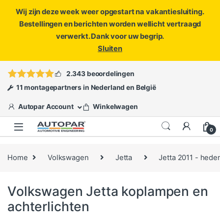
Wij zijn deze week weer opgestart na vakantiesluiting.
Bestellingen en berichten worden wellicht vertraagd
verwerkt. Dank voor uw begrip.
Sluiten
Skip to navigation
Skip to content
Vragen?
info@autopar.nl
of
open een ticket
2.343 beoordelingen
11 montagepartners in Nederland en België
Autopar Account
Winkelwagen
0
Home
Volkswagen
Jetta
Jetta 2011 - hede
Volkswagen Jetta koplampen en
achterlichten