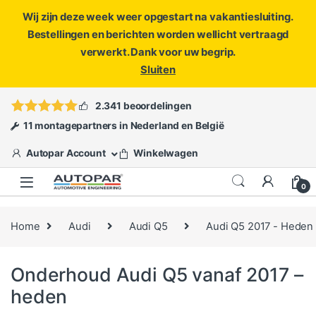
Wij zijn deze week weer opgestart na vakantiesluiting.
Bestellingen en berichten worden wellicht vertraagd
verwerkt. Dank voor uw begrip.
Sluiten
Skip to navigation
Skip to content
Vragen?
info@autopar.nl
of
open een ticket
2.341 beoordelingen
11 montagepartners in Nederland en België
Autopar Account
Winkelwagen
0
Home
Audi
Audi Q5
Audi Q5 2017 - Heden
Onderhoud Audi Q5 vanaf 2017 –
heden