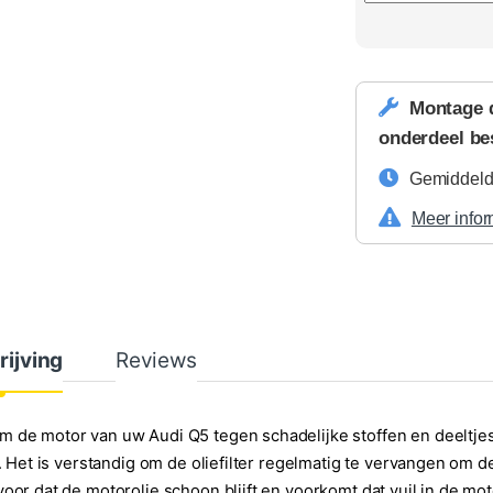
Montage 
onderdeel be
Gemiddelde
Meer infor
rijving
Reviews
 de motor van uw Audi Q5 tegen schadelijke stoffen en deeltje
er. Het is verstandig om de oliefilter regelmatig te vervangen om d
voor dat de motorolie schoon blijft en voorkomt dat vuil in de mot