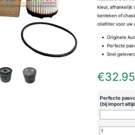
kleur, afhankelij
kenteken of chass
oliefilter voor u
Originele Audi
Perfecte pas
Snel gelever
€
32.9
Perfecte pasv
(bij import alti
Audi Q5 originele