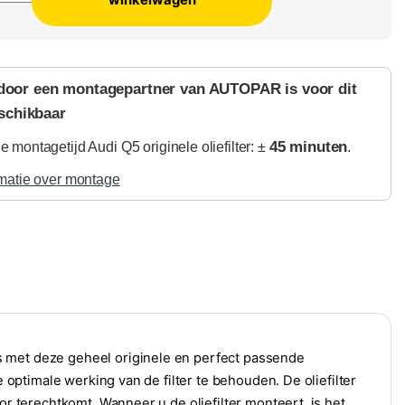
winkelwagen
door een montagepartner van AUTOPAR is voor dit
schikbaar
45 minuten
 montagetijd Audi Q5 originele oliefilter: ±
.
matie over montage
s met deze geheel originele en perfect passende
e optimale werking van de filter te behouden. De oliefilter
or terechtkomt. Wanneer u de oliefilter monteert, is het