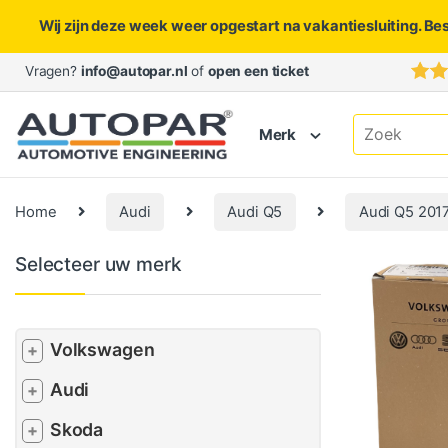
Wij zijn deze week weer opgestart na vakantiesluiting. Be
Skip to navigation
Skip to content
Vragen?
info@autopar.nl
of
open een ticket
Search for:
Merk
Home
Audi
Audi Q5
Audi Q5 201
Selecteer uw merk
Volkswagen
+
Audi
+
Skoda
+