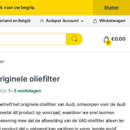
nk voor uw begrip.
Sluiten
erland en België
Autopar Account
Winkelwagen
€
0.00
0
ter
iginele oliefilter
ijd:
1 - 5 werkdagen
treft het originele oliefilter van Audi, ontworpen voor de Audi
estal dit product op voorraad, waardoor we snel kunnen
ekening mee dat de afbeelding van de VAG oliefilter alleen ter
het product dat u ontvangt kan variëren in vorm, lengte en/of