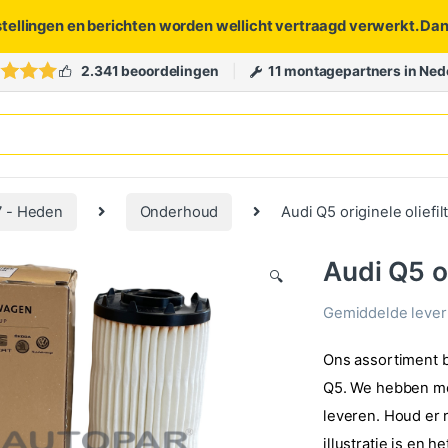
stellingen en berichten worden wellicht vertraagd verwerkt. Da
2.341 beoordelingen
11 montagepartners in Ned
7 - Heden
Onderhoud
Audi Q5 originele oliefil
Audi Q5 or
🔍
Gemiddelde levert
Ons assortiment be
Q5. We hebben me
leveren. Houd er r
illustratie is en 