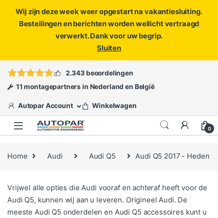
Wij zijn deze week weer opgestart na vakantiesluiting.
Bestellingen en berichten worden wellicht vertraagd
verwerkt. Dank voor uw begrip.
Sluiten
Skip to navigation
Skip to content
Vragen?
info@autopar.nl
of
open een ticket
2.343 beoordelingen
11 montagepartners in Nederland en België
Autopar Account
Winkelwagen
0
Home
Audi
Audi Q5
Audi Q5 2017 - Heden
Vrijwel alle opties die Audi vooraf en achteraf heeft voor de
Audi Q5, kunnen wij aan u leveren. Origineel Audi. De
meeste Audi Q5 onderdelen en Audi Q5 accessoires kunt u