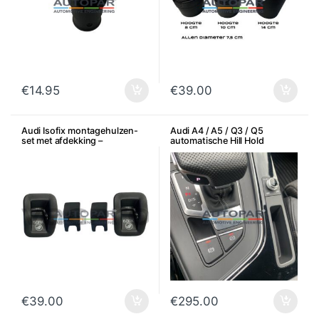
€
14.95
€
39.00
Audi Isofix montagehulzen-
Audi A4 / A5 / Q3 / Q5
set met afdekking –
automatische Hill Hold
Satijnzwart
Control / Auto Hold
€
39.00
€
295.00