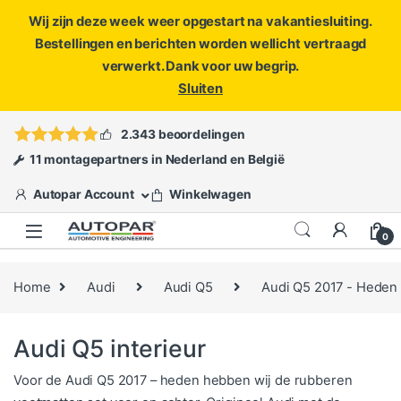
Wij zijn deze week weer opgestart na vakantiesluiting.
Bestellingen en berichten worden wellicht vertraagd
verwerkt. Dank voor uw begrip.
Sluiten
Skip to navigation
Skip to content
Vragen?
info@autopar.nl
of
open een ticket
2.343 beoordelingen
11 montagepartners in Nederland en België
Autopar Account
Winkelwagen
0
Home
Audi
Audi Q5
Audi Q5 2017 - Heden
Audi Q5 interieur
Voor de Audi Q5 2017 – heden hebben wij de rubberen