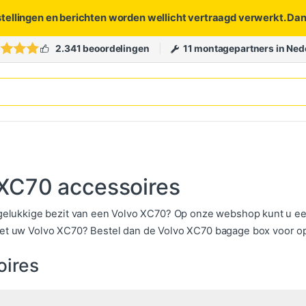
stellingen en berichten worden wellicht vertraagd verwerkt. Da
2.341 beoordelingen
11 montagepartners in Ned
 XC70 accessoires
 gelukkige bezit van een Volvo XC70? Op onze webshop kunt u een
et uw Volvo XC70? Bestel dan de Volvo XC70 bagage box voor op
oires