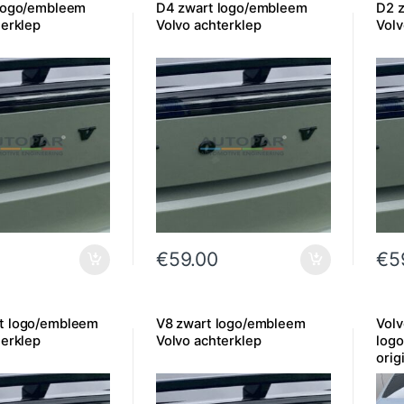
logo/embleem
D4 zwart logo/embleem
D2 
terklep
Volvo achterklep
Volv
€
59.00
€
5
t logo/embleem
V8 zwart logo/embleem
Volv
terklep
Volvo achterklep
log
orig