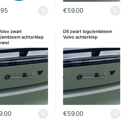
.95
€
59.00
olvo zwart
D6 zwart logo/embleem
o/embleem achterklep
Volvo achterklep
ineel
9.00
€
59.00