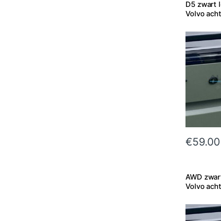
D5 zwart 
Volvo ach
€
59.00
AWD zwar
Volvo ach