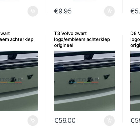
€
9.95
€
5
zwart
T3 Volvo zwart
D8 V
eem achterklep
logo/embleem achterklep
log
origineel
orig
€
59.00
€
5