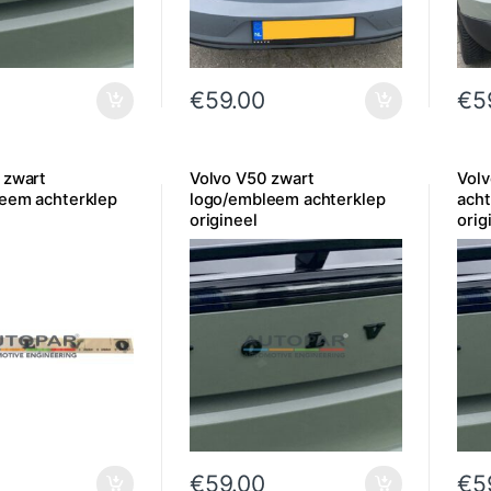
€
59.00
€
5
 zwart
Volvo V50 zwart
Vol
eem achterklep
logo/embleem achterklep
acht
origineel
orig
€
59.00
€
5