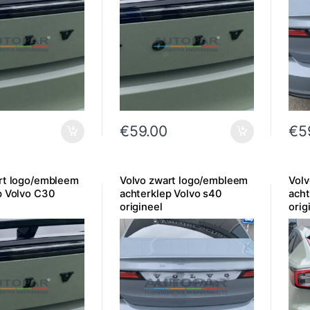
€
59.00
€
5
rt logo/embleem
Volvo zwart logo/embleem
Vol
p Volvo C30
achterklep Volvo s40
acht
origineel
orig