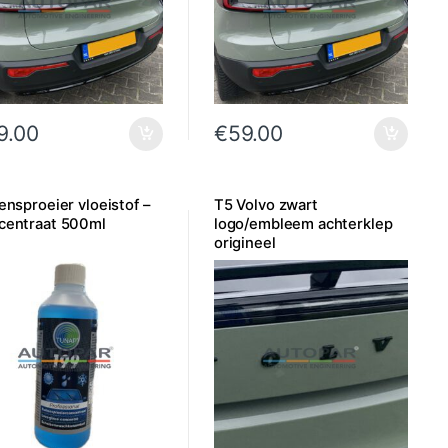
9.00
€
59.00
ensproeier vloeistof –
T5 Volvo zwart
centraat 500ml
logo/embleem achterklep
origineel