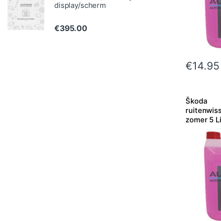
display/scherm
€
395.00
€
14.95
Škoda
ruitenwiss
zomer 5 Li