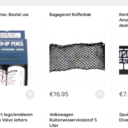
olvo: Bestel uw
Bagagenet Kofferbak
Ken
Ano
dea
€
16.95
€
7
rt logo/embleem
Volkswagen
Spui
 Volvo letters
Ruitenwisservloeistof 5
Dive
Liter