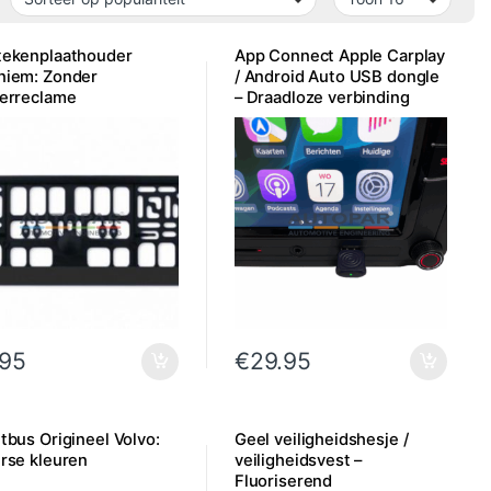
tekenplaathouder
App Connect Apple Carplay
niem: Zonder
/ Android Auto USB dongle
lerreclame
– Draadloze verbinding
Bluetooth
.95
€
29.95
tbus Origineel Volvo:
Geel veiligheidshesje /
rse kleuren
veiligheidsvest –
Fluoriserend