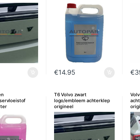
€
14.95
€
3
en
T6 Volvo zwart
Vol
servloeistof
logo/embleem achterklep
ach
ter
origineel
orig