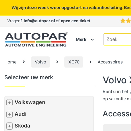
Wij zijn deze week weer opgestart na vakantiesluiting. Be
Skip to navigation
Skip to content
Vragen?
info@autopar.nl
of
open een ticket
Search for:
Merk
Home
Volvo
XC70
Accessoires
Selecteer uw merk
Volvo
Bent u in het
op vakantie m
Volkswagen
+
Access
Audi
+
Skoda
+