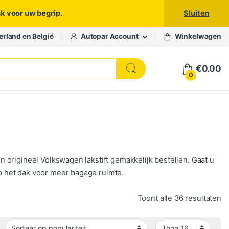
nk voor uw begrip.
Sluiten
erland en België
Autopar Account
Winkelwagen
€
0.00
0
 origineel Volkswagen lakstift gemakkelijk bestellen. Gaat u
 het dak voor meer bagage ruimte.
Ge
Toont alle 36 resultaten