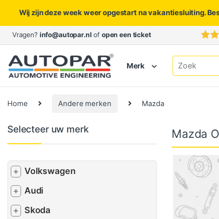
Wij zijn deze week weer opgestart na vakantiesluiting. Be
Skip to navigation
Skip to content
Vragen?
info@autopar.nl
of
open een ticket
Search for:
Merk
Home
Andere merken
Mazda
Selecteer uw merk
Mazda O
Volkswagen
+
Audi
+
Skoda
+