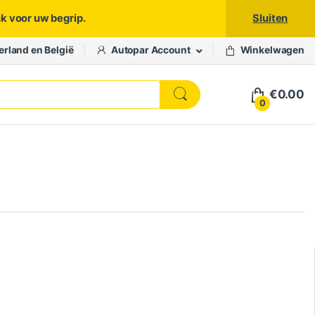
nk voor uw begrip.
Sluiten
erland en België
Autopar Account
Winkelwagen
€
0.00
0