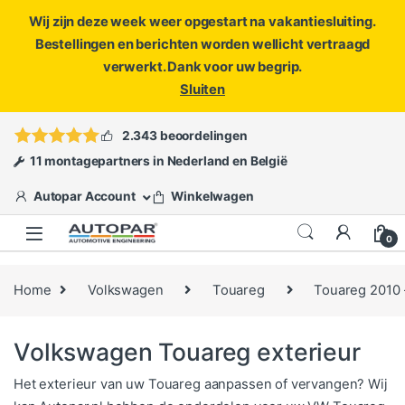
Wij zijn deze week weer opgestart na vakantiesluiting.
Bestellingen en berichten worden wellicht vertraagd
verwerkt. Dank voor uw begrip.
Sluiten
Skip to navigation
Skip to content
Vragen?
info@autopar.nl
of
open een ticket
2.343 beoordelingen
11 montagepartners in Nederland en België
Autopar Account
Winkelwagen
0
Home
Volkswagen
Touareg
Touareg 2010 
Volkswagen Touareg exterieur
Het exterieur van uw Touareg aanpassen of vervangen? Wij