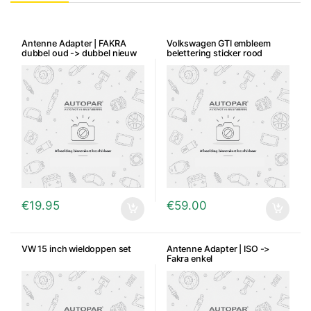
Antenne Adapter | FAKRA
Volkswagen GTI embleem
dubbel oud -> dubbel nieuw
belettering sticker rood
€
19.95
€
59.00
VW 15 inch wieldoppen set
Antenne Adapter | ISO ->
Fakra enkel