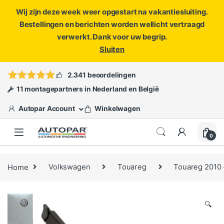
Wij zijn deze week weer opgestart na vakantiesluiting.
Bestellingen en berichten worden wellicht vertraagd
verwerkt. Dank voor uw begrip.
Sluiten
Skip to navigation
Skip to content
Vragen?
info@autopar.nl
of
open een ticket
2.341 beoordelingen
11 montagepartners in Nederland en België
Autopar Account
Winkelwagen
0
Home
Volkswagen
Touareg
Touareg 2010 
🔍