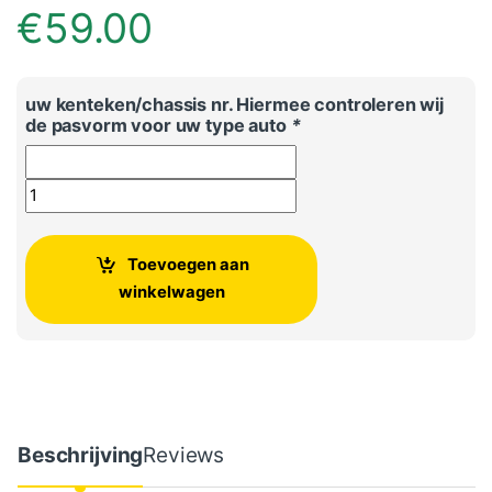
€
59.00
uw kenteken/chassis nr. Hiermee controleren wij
de pasvorm voor uw type auto
*
Originele VW Touareg ruitenwissers aerotwin aantal
Toevoegen aan
winkelwagen
Beschrijving
Reviews