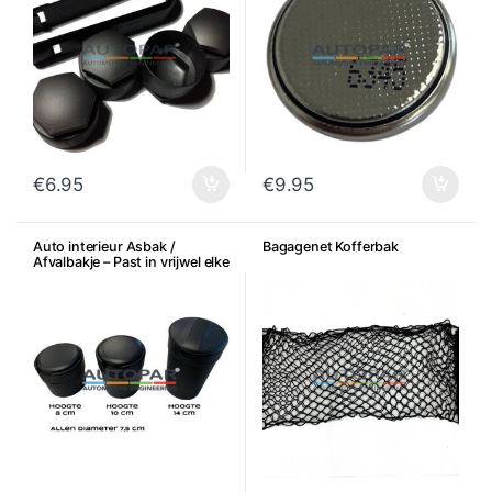
€
6.95
€
9.95
Auto interieur Asbak /
Bagagenet Kofferbak
Afvalbakje – Past in vrijwel elke
bekerhouder