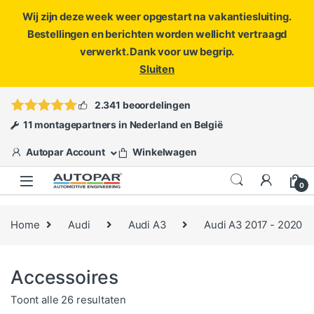
Wij zijn deze week weer opgestart na vakantiesluiting.
Bestellingen en berichten worden wellicht vertraagd
verwerkt. Dank voor uw begrip.
Sluiten
Skip to navigation
Skip to content
Vragen?
info@autopar.nl
of
open een ticket
2.341 beoordelingen
11 montagepartners in Nederland en België
Autopar Account
Winkelwagen
0
Home
Audi
Audi A3
Audi A3 2017 - 2020
Accessoires
Gesorteerd op populariteit
Toont alle 26 resultaten