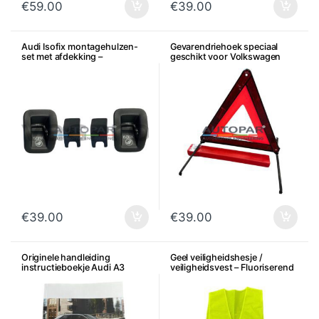
€
59.00
€
39.00
Audi Isofix montagehulzen-
Gevarendriehoek speciaal
set met afdekking –
geschikt voor Volkswagen
Satijnzwart
Audi Seat Skoda
€
39.00
€
39.00
Originele handleiding
Geel veiligheidshesje /
instructieboekje Audi A3
veiligheidsvest – Fluoriserend