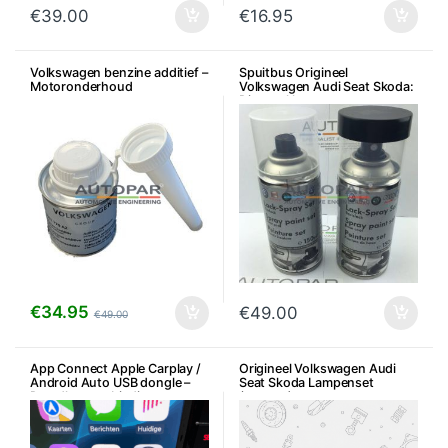
€
39.00
€
16.95
Volkswagen benzine additief –
Spuitbus Origineel
Motoronderhoud
Volkswagen Audi Seat Skoda:
Diverse kleuren
€
34.95
€
49.00
€
49.00
App Connect Apple Carplay /
Origineel Volkswagen Audi
Android Auto USB dongle –
Seat Skoda Lampenset
Draadloze verbinding
(reserve)
Bluetooth