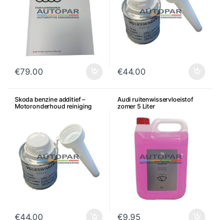
€
79.00
€
44.00
Skoda benzine additief –
Audi ruitenwisservloeistof
Motoronderhoud reiniging
zomer 5 Liter
€
44.00
€
9.95