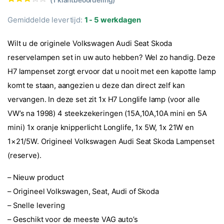
Waarde
1
ring
Gemiddelde levertijd:
1 - 5 werkdagen
3.00
op
5
gebas
Wilt u de originele Volkswagen Audi Seat Skoda
eerd op
klantbe
reservelampen set in uw auto hebben? Wel zo handig. Deze
oordeli
ng
H7 lampenset zorgt ervoor dat u nooit met een kapotte lamp
komt te staan, aangezien u deze dan direct zelf kan
vervangen. In deze set zit 1x H7 Longlife lamp (voor alle
VW’s na 1998) 4 steekzekeringen (15A,10A,10A mini en 5A
mini) 1x oranje knipperlicht Longlife, 1x 5W, 1x 21W en
1×21/5W. Origineel Volkswagen Audi Seat Skoda Lampenset
(reserve).
– Nieuw product
– Origineel Volkswagen, Seat, Audi of Skoda
– Snelle levering
– Geschikt voor de meeste VAG auto’s