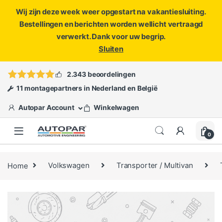
Wij zijn deze week weer opgestart na vakantiesluiting.
Bestellingen en berichten worden wellicht vertraagd
verwerkt. Dank voor uw begrip.
Sluiten
Skip to navigation
Skip to content
Vragen?
info@autopar.nl
of
open een ticket
2.343 beoordelingen
11 montagepartners in Nederland en België
Autopar Account
Winkelwagen
0
Home
Volkswagen
Transporter / Multivan