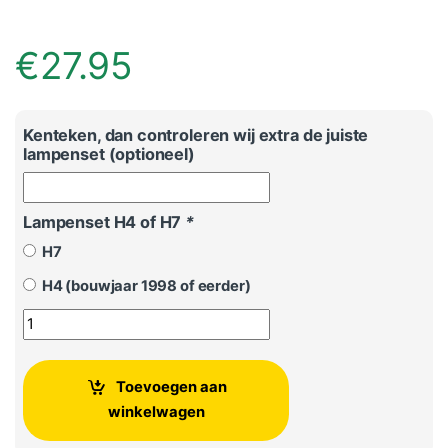
€
27.95
Kenteken, dan controleren wij extra de juiste
lampenset (optioneel)
Lampenset H4 of H7
*
H7
H4 (bouwjaar 1998 of eerder)
Origineel Volkswagen Audi Seat Skoda Lampenset (reserve)
Toevoegen aan
winkelwagen