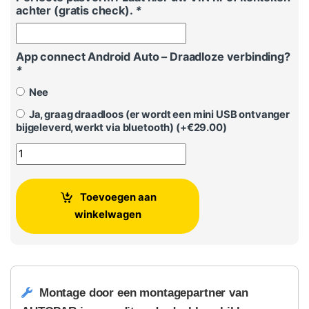
achter (gratis check).
*
App connect Android Auto – Draadloze verbinding?
*
Nee
Ja, graag draadloos (er wordt een mini USB ontvanger
bijgeleverd, werkt via bluetooth) (+
€
29.00
)
Volkswagen Golf 7 / Golf 7.5 - Apple Carplay / Android Auto r
Toevoegen aan
winkelwagen
Montage door een montagepartner van