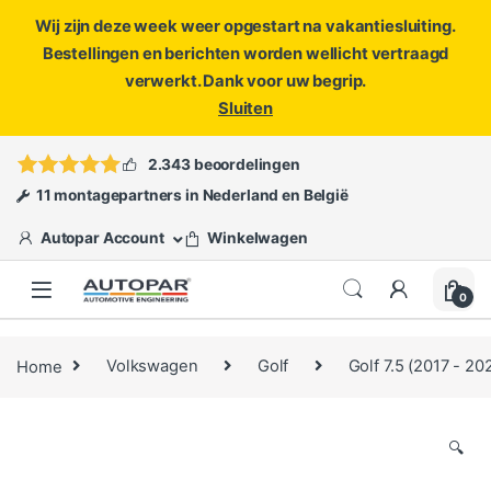
Wij zijn deze week weer opgestart na vakantiesluiting.
Bestellingen en berichten worden wellicht vertraagd
verwerkt. Dank voor uw begrip.
Sluiten
Skip to navigation
Skip to content
Vragen?
info@autopar.nl
of
open een ticket
2.343 beoordelingen
11 montagepartners in Nederland en België
Autopar Account
Winkelwagen
0
Home
Volkswagen
Golf
Golf 7.5 (2017 - 20
🔍