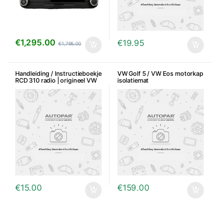
€
1,295.00
€
19.95
€
1,795.00
Handleiding / Instructieboekje
VW Golf 5 / VW Eos motorkap
RCD 310 radio | origineel VW
isolatiemat
€
15.00
€
159.00