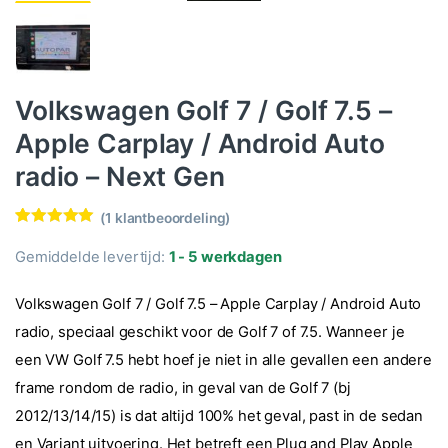
Volkswagen Golf 7 / Golf 7.5 –
Apple Carplay / Android Auto
radio – Next Gen
(
1
klantbeoordeling)
Waardering
1
5.00
op 5
Gemiddelde levertijd:
1 - 5 werkdagen
gebaseerd
op
klantbeoorde
Volkswagen Golf 7 / Golf 7.5 – Apple Carplay / Android Auto
ling
radio, speciaal geschikt voor de Golf 7 of 7.5. Wanneer je
een VW Golf 7.5 hebt hoef je niet in alle gevallen een andere
frame rondom de radio, in geval van de Golf 7 (bj
2012/13/14/15) is dat altijd 100% het geval, past in de sedan
en Variant uitvoering. Het betreft een Plug and Play Apple