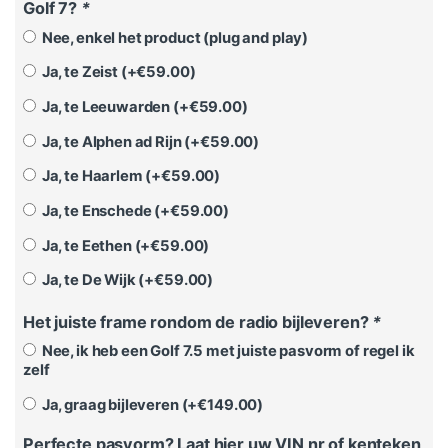
Golf 7?
*
Nee, enkel het product (plug and play)
Ja, te Zeist (+
€
59.00
)
Ja, te Leeuwarden (+
€
59.00
)
Ja, te Alphen ad Rijn (+
€
59.00
)
Ja, te Haarlem (+
€
59.00
)
Ja, te Enschede (+
€
59.00
)
Ja, te Eethen (+
€
59.00
)
Ja, te De Wijk (+
€
59.00
)
Het juiste frame rondom de radio bijleveren?
*
Nee, ik heb een Golf 7.5 met juiste pasvorm of regel ik
zelf
Ja, graag bijleveren (+
€
149.00
)
Perfecte pasvorm? Laat hier uw VIN nr of kenteken