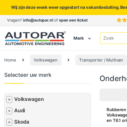
Wij zijn deze week weer opgestart na vakantiesluiting. Be
Skip to navigation
Skip to content
Vragen?
info@autopar.nl
of
open een ticket
Search for:
Merk
Home
Volkswagen
Transporter / Multivan
Selecteer uw merk
Onderh
Volkswagen
+
Rubberen
Audi
+
Volkswage
en T6.1 or
Skoda
+