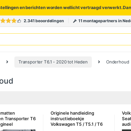
stellingen en berichten worden wellicht vertraagd verwerkt. Da
2.341 beoordelingen
11 montagepartners in Ned
Transporter T6.1 - 2020 tot Heden
Onderhoud
oud
 matten
Originele handleiding
Vol
n Transporter T6
instructieboekje
Seat
igineel
Volkswagen T5 / T5.1 / T6
audi
of T6.1
radi