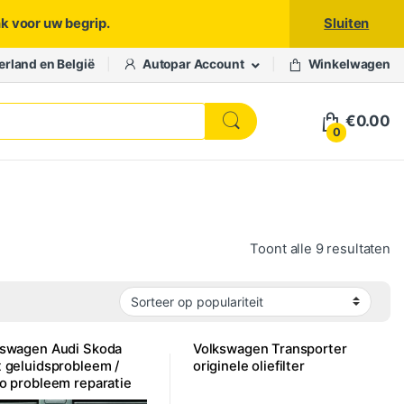
nk voor uw begrip.
Sluiten
erland en België
Autopar Account
Winkelwagen
€
0.00
0
Ge
Toont alle 9 resultaten
kswagen Audi Skoda
Volkswagen Transporter
 geluidsprobleem /
originele oliefilter
o probleem reparatie
o