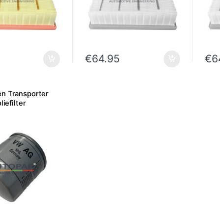
€
64.95
€
6
n Transporter
liefilter