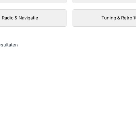
Radio & Navigatie
Tuning & Retrofi
Gesorteerd op populariteit
esultaten