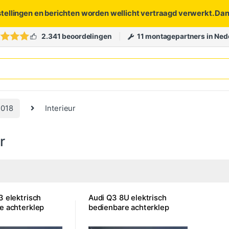
stellingen en berichten worden wellicht vertraagd verwerkt. Da
2.341 beoordelingen
11 montagepartners in Ned
2018
Interieur
r
3 elektrisch
Audi Q3 8U elektrisch
e achterklep
bedienbare achterklep