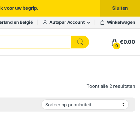
nk voor uw begrip.
Sluiten
erland en België
Autopar Account
Winkelwagen
€
0.00
0
Ge
Toont alle 2 resultaten