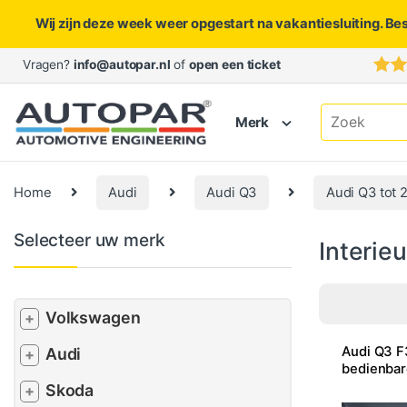
Wij zijn deze week weer opgestart na vakantiesluiting. Be
Skip to navigation
Skip to content
Vragen?
info@autopar.nl
of
open een ticket
Search for:
Merk
Home
Audi
Audi Q3
Audi Q3 tot 
Selecteer uw merk
Interieu
Volkswagen
+
Audi Q3 F
Audi
+
bedienbar
Skoda
+