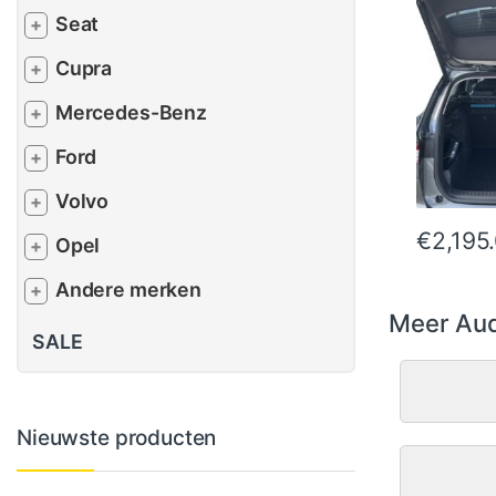
Seat
+
Cupra
+
Mercedes-Benz
+
Ford
+
Volvo
+
€
2,195
Opel
+
Andere merken
+
Meer Aud
SALE
Nieuwste producten