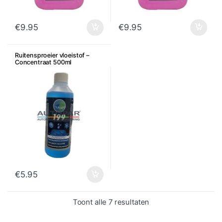
€
9.95
€
9.95
Ruitensproeier vloeistof –
Concentraat 500ml
€
5.95
Gesorteerd op popula
Toont alle 7 resultaten