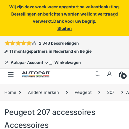
Wij zijn deze week weer opgestart na vakantiesluiting.
Bestellingen en berichten worden wellicht vertraagd
verwerkt. Dank voor uw begrip.
Sluiten
Skip to navigation
Skip to content
Vragen?
info@autopar.nl
of
open een ticket
2.343 beoordelingen
11 montagepartners in Nederland en België
Autopar Account
Winkelwagen
0
Home
Andere merken
Peugeot
207
A
Peugeot 207 accessoires
Accessoires