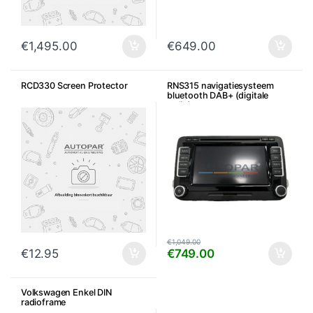
€
1,495.00
€
649.00
RCD330 Screen Protector
RNS315 navigatiesysteem
bluetooth DAB+ (digitale
radio)
€
1,049.00
€
12.95
€
749.00
Volkswagen Enkel DIN
radioframe