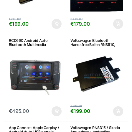
€
249.00
€
449.00
€
199.00
€
179.00
RCD660 Android Auto
Volkswagen Bluetooth
Bluetooth Multimedia
Handsfree Bellen RNS510,
RNS310, RNS315 en RCD510 –
7P6/5K0
€
329.00
€
495.00
€
199.00
App Connect Apple Carplay /
Volkswagen RNS315 / Skoda
Android Auto USB dongle –
Amundsen+ bedrading