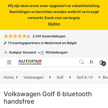
Wij zijn deze week weer opgestart na vakantiesluiting.
Bestellingen en berichten worden wellicht vertraagd
verwerkt. Dank voor uw begrip.
Sluiten
Skip to navigation
Skip to content
Vragen?
info@autopar.nl
of
open een ticket
2.341 beoordelingen
11 montagepartners in Nederland en België
Autopar Account
Winkelwagen
0
Home
Volkswagen
Golf
Golf 6 / VI
Bl
Volkswagen Golf 6 bluetooth
handsfree