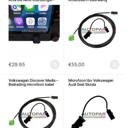
Draadloze verbinding
microfoon kabel set
Bluetooth
€
29.95
€
55.00
Volkswagen Discover Media –
Microfoon tbv Volkswagen
Bedrading microfoon kabel
Audi Seat Skoda
set