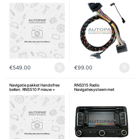
Gebruikt
zonder module 7P6 – 5N0 –
3C8 – 5K0 – 1Z0 – 5J0
€
549.00
€
99.00
Navigatie pakket Handsfree
RNS315 Radio
bellen: RNS510 P nieuw +
Navigatiesysteem met
Premium Bluetooth + Inbouw
Bluetooth