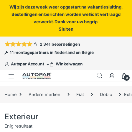
Wij zijn deze week weer opgestart na vakantiesluiting.
Bestellingen en berichten worden wellicht vertraagd
verwerkt. Dank voor uw begrip.
Sluiten
Skip to navigation
Skip to content
Vragen?
info@autopar.nl
of
open een ticket
2.341 beoordelingen
11 montagepartners in Nederland en België
Autopar Account
Winkelwagen
0
Home
Andere merken
Fiat
Doblo
Ext
Exterieur
Enig resultaat