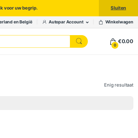
nk voor uw begrip.
Sluiten
erland en België
Autopar Account
Winkelwagen
€
0.00
0
Enig resultaat