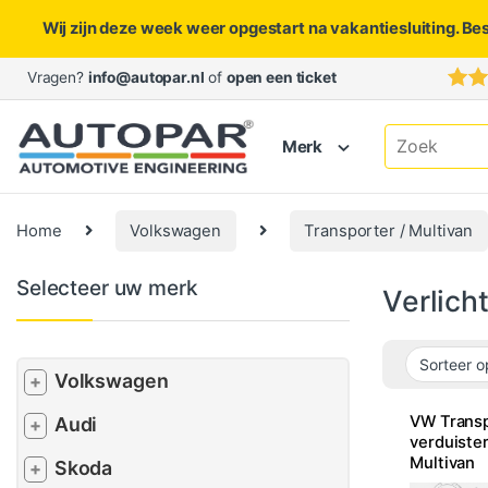
Wij zijn deze week weer opgestart na vakantiesluiting. Be
Skip to navigation
Skip to content
Vragen?
info@autopar.nl
of
open een ticket
Search for:
Merk
Home
Volkswagen
Transporter / Multivan
Selecteer uw merk
Verlich
Volkswagen
+
VW Transp
Audi
+
verduister
Multivan
Skoda
+