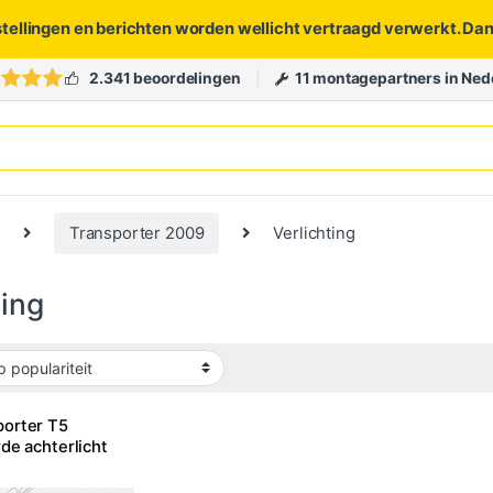
stellingen en berichten worden wellicht vertraagd verwerkt. Da
2.341 beoordelingen
11 montagepartners in Ned
Transporter 2009
Verlichting
ting
orter T5
de achterlicht