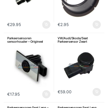
€
29.95
€
2.95
Parkeersensoren
VW/Audi/Skoda/Seat
sensorhouder – Origineel
Parkeersensor Zwart
OEM VW AUDI SEAT SKODA
€
59.00
€
17.95
Parkeersensoren Seat Leon –
Parkeersensoren Seat Leon