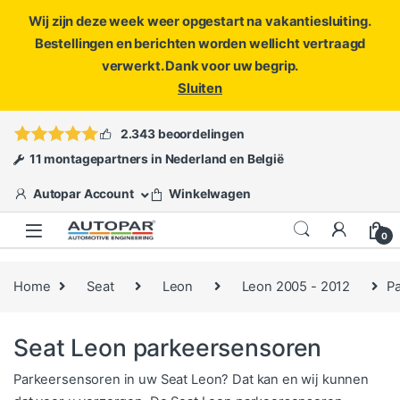
Wij zijn deze week weer opgestart na vakantiesluiting.
Bestellingen en berichten worden wellicht vertraagd
verwerkt. Dank voor uw begrip.
Sluiten
Skip to navigation
Skip to content
Vragen?
info@autopar.nl
of
open een ticket
2.343 beoordelingen
11 montagepartners in Nederland en België
Autopar Account
Winkelwagen
0
Home
Seat
Leon
Leon 2005 - 2012
P
Seat Leon parkeersensoren
Parkeersensoren in uw Seat Leon? Dat kan en wij kunnen