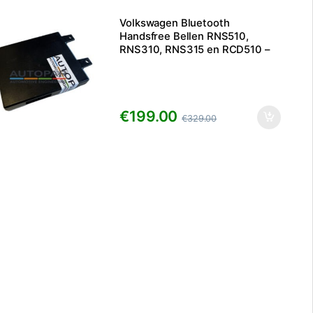
Volkswagen Bluetooth
Handsfree Bellen RNS510,
RNS310, RNS315 en RCD510 –
7P6/5K0
€
199.00
€
329.00