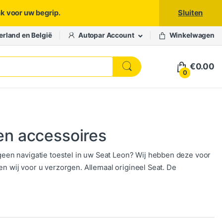
nk voor uw begrip.
Sluiten
erland en België
Autopar Account
Winkelwagen
€
0.00
0
en accessoires
een navigatie toestel in uw Seat Leon? Wij hebben deze voor
en wij voor u verzorgen. Allemaal origineel Seat. De