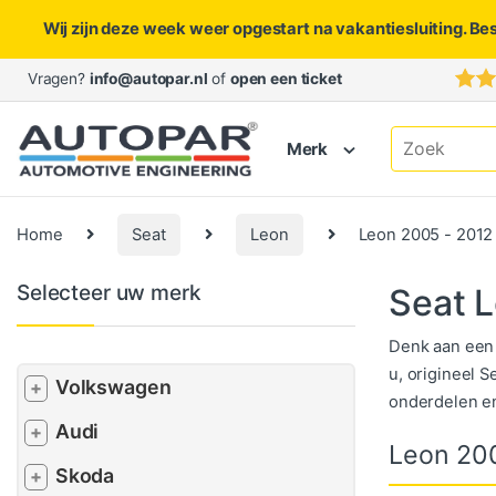
Wij zijn deze week weer opgestart na vakantiesluiting. Be
Skip to navigation
Skip to content
Vragen?
info@autopar.nl
of
open een ticket
Search for:
Merk
Home
Seat
Leon
Leon 2005 - 2012
Selecteer uw merk
Seat 
Denk aan een 
u, origineel 
Volkswagen
+
onderdelen en
Audi
+
Leon 20
Skoda
+